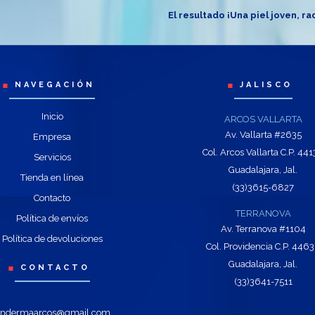
El resultado ¡Una piel joven, ra
NAVEGACIÓN
JALISCO
Inicio
ARCOS VALLARTA
Av. Vallarta #2635
Empresa
Col. Arcos Vallarta C.P. 44
Servicios
Guadalajara, Jal.
Tienda en línea
(33)3615-6827
Contacto
TERRANOVA
Política de envíos
Av. Terranova #1104
Política de devoluciones
Col. Providencia C.P. 446
Guadalajara, Jal.
CONTACTO
(33)3641-7511
andermaarcos@gmail.com