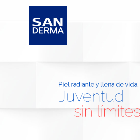
Piel radiante y llena de vida.
Tu belleza, nuestro compro
Dermocosmética al servicio 
Juventud
Especialista
Tu juventud
sin límites.
cuidado de
Nuestra o